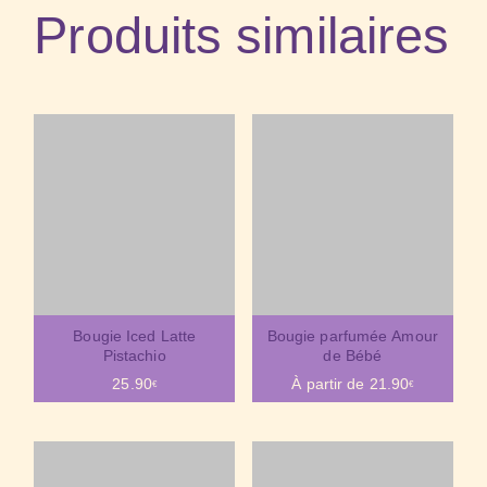
Produits similaires
Bougie Iced Latte
Bougie parfumée Amour
Pistachio
de Bébé
25.90
À partir de
21.90
€
€