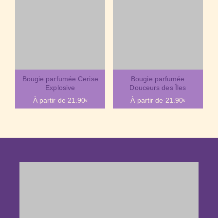
Bougie parfumée Cerise
Bougie parfumée
Explosive
Douceurs des Îles
À partir de
21.90
À partir de
21.90
€
€