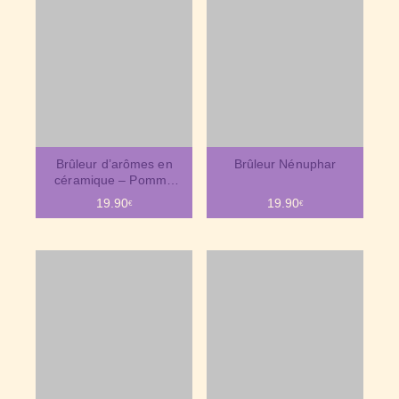
Brûleur d’arômes en
Brûleur Nénuphar
céramique – Pomme
grise
19.90
19.90
€
€