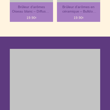
Brûleur d’arômes
Brûleur d’arômes en
Oiseau blanc – Diffuseur
céramique – Bulldog
en céramique et bois au
blanc
19.90
19.90
€
€
design poétique