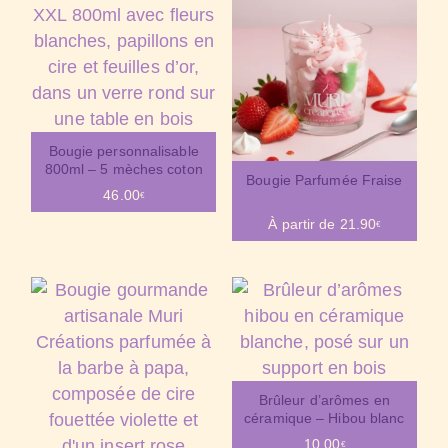
Bougie personnalisable
800ml – 5 mèches coton
Bougie Parfumée Fraise
46.00
€
À partir de
21.90
€
Brûleur d’arômes en
céramique – Hibou blanc
10.00
€